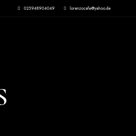
025948904049
lorenzocafe@yahoo.de
S