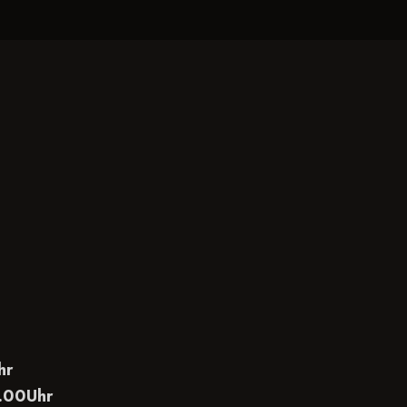
hr
2.00Uhr